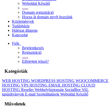
Weboldal Készítő
-----
Domain regisztráció
Hozza át domain nevét hozzánk
Közlemények
Tudásbázis
Hálózat állapota
Kapcsolat
Fiók
Bejelentkezés
Regisztráció
-----
Elfelejtett jelszó?
Kategóriák
WEB HOSTING
WORDPRESS HOSTING
WOOCOMMERCE
HOSTING
VPS HOSTING
EMAIL HOSTING
CLOUD
HOSTING
Reseller
Webhelybiztonság
SocialBee
SSL
tanúsítványok
E-mail Szolgáltatások
Weboldal Készítő
Műveletek