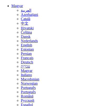
Magyar
العربية
Azerbaijani
Català
中文
Hrvatski
Čeština
Dansk
Nederlands
English
Estonian
Persian
Français
Deutsch
עברית
Magyar
Italiano
Macedonian
Norwegian
Português
Português
Română
Русский
Español