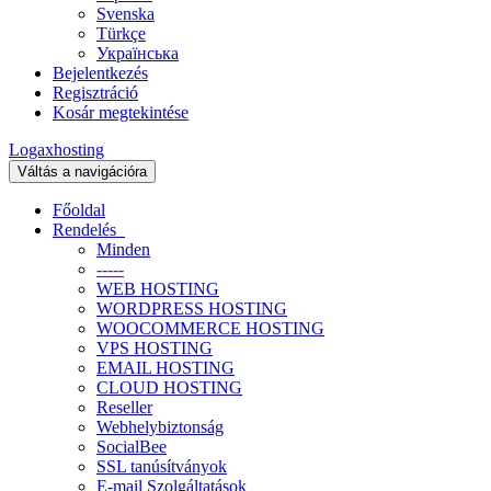
Svenska
Türkçe
Українська
Bejelentkezés
Regisztráció
Kosár megtekintése
Logaxhosting
Váltás a navigációra
Főoldal
Rendelés
Minden
-----
WEB HOSTING
WORDPRESS HOSTING
WOOCOMMERCE HOSTING
VPS HOSTING
EMAIL HOSTING
CLOUD HOSTING
Reseller
Webhelybiztonság
SocialBee
SSL tanúsítványok
E-mail Szolgáltatások