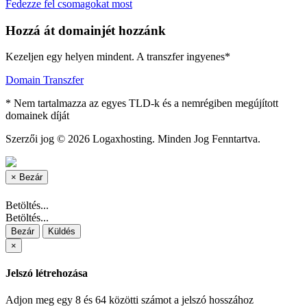
Fedezze fel csomagokat most
Hozzá át domainjét hozzánk
Kezeljen egy helyen mindent. A transzfer ingyenes*
Domain Transzfer
* Nem tartalmazza az egyes TLD-k és a nemrégiben megújított
domainek díját
Szerzői jog © 2026 Logaxhosting. Minden Jog Fenntartva.
×
Bezár
Betöltés...
Betöltés...
Bezár
Küldés
×
Jelszó létrehozása
Adjon meg egy 8 és 64 közötti számot a jelszó hosszához