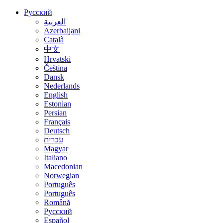
Русский
العربية
Azerbaijani
Català
中文
Hrvatski
Čeština
Dansk
Nederlands
English
Estonian
Persian
Français
Deutsch
עברית
Magyar
Italiano
Macedonian
Norwegian
Português
Português
Română
Русский
Español